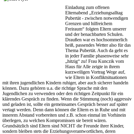
Einladung zum offenen
Elternabend „Erziehungsalltag
Pubertät - zwischen notwendigen
Grenzen und hilfreichem
Freiraum“ folgten Eltern unserer
und der benachbarten Schulen.
Draußen war es hochsommerlich
heiß, passendes Wetter also für das
Thema Pubertät. Auch da geht es
in jeder Familie phasenweise sehr
„hitzig“ zu! Frau Kunczik vom
Haus für Alle zeigte in ihrem
kurzweiligen Vortrag Wege auf,
wie Eltern in Konfliktsituationen
mit ihren jugendlichen Kindern ruhiger, aber auch sicherer handeln
können. Dazu gehören u.a. die richtige Sprache mit den
Jugendlichen zu verwenden oder den richtigen Zeitpunkt für ein
klärendes Gespräch zu finden. Wenn die Stimmung (noch) aggressiv
und geladen ist, sollte ein gemeinsames Gespräch besser auf später
vertagt werden. Denn dann können die Eltern es in Ruhe und mit
innerem Abstand vorbereiten und z.B. schon einmal im Vorhinein
überlegen, zu welchen Kompromissen sie bereit wären.
Grundsätzlich sind Eltern sind NICHT die Freunde ihrer Kinder,
sondern bleiben stets die Erziehungsverantwortlichen, deren