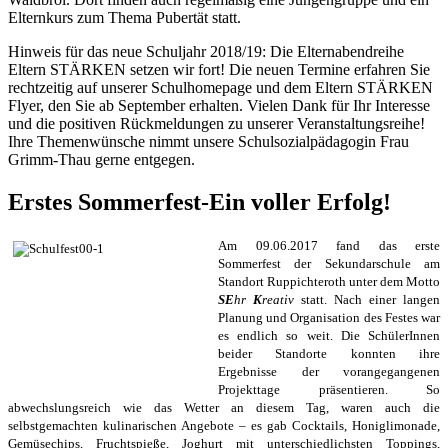
Elternkurs zum Thema Pubertät statt.
Hinweis für das neue Schuljahr 2018/19: Die Elternabendreihe
Eltern STÄRKEN setzen wir fort! Die neuen Termine erfahren Sie
rechtzeitig auf unserer Schulhomepage und dem Eltern STÄRKEN
Flyer, den Sie ab September erhalten. Vielen Dank für Ihr Interesse
und die positiven Rückmeldungen zu unserer Veranstaltungsreihe!
Ihre Themenwünsche nimmt unsere Schulsozialpädagogin Frau
Grimm-Thau gerne entgegen.
Erstes Sommerfest-Ein voller Erfolg!
Am 09.06.2017 fand das erste
Sommerfest der Sekundarschule am
Standort Ruppichteroth unter dem Motto
SE
hr
K
reativ
statt. Nach einer langen
Planung und Organisation des Festes war
es endlich so weit. Die SchülerInnen
beider Standorte konnten ihre
Ergebnisse der vorangegangenen
Projekttage präsentieren. So
abwechslungsreich wie das Wetter an diesem Tag, waren auch die
selbstgemachten kulinarischen Angebote – es gab Cocktails, Honiglimonade,
Gemüsechips, Fruchtspieße, Joghurt mit unterschiedlichsten Toppings,