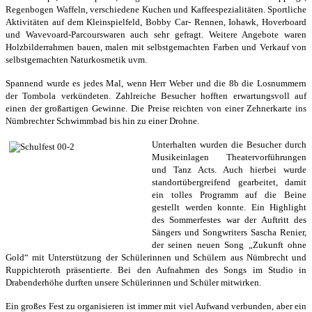
Regenbogen Waffeln, verschiedene Kuchen und Kaffeespezialitäten. Sportliche
Aktivitäten auf dem Kleinspielfeld, Bobby Car- Rennen,
Iohawk, Hoverboard
und Wavevoard-Parcours
waren auch sehr gefragt. Weitere Angebote waren
Holzbilderrahmen bauen, malen mit selbstgemachten Farben und Verkauf von
selbstgemachten Naturkosmetik uvm.
Spannend wurde es jedes Mal, wenn Herr Weber und die 8b die Losnummern
der Tombola verkündeten. Zahlreiche Besucher hofften erwartungsvoll auf
einen der großartigen Gewinne. Die Preise reichten von einer Zehnerkarte ins
Nümbrechter Schwimmbad bis hin zu einer Drohne.
Unterhalten wurden die Besucher durch
Musikeinlagen Theatervorführungen
und Tanz Acts. Auch hierbei wurde
standortübergreifend gearbeitet, damit
ein tolles Programm auf die Beine
gestellt werden konnte. Ein Highlight
des Sommerfestes war der Auftritt des
Sängers und Songwriters Sascha Renier,
der seinen neuen Song „Zukunft ohne
Gold“ mit Unterstützung der Schülerinnen und Schülern aus Nümbrecht und
Ruppichteroth präsentierte. Bei den Aufnahmen des Songs im Studio in
Drabenderhöhe durften unsere Schülerinnen und Schüler mitwirken.
Ein großes Fest zu organisieren ist immer mit viel Aufwand verbunden, aber ein