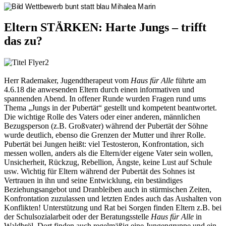
Eltern STÄRKEN: Harte Jungs – trifft
das zu?
Herr Rademaker, Jugendtherapeut vom
Haus für Alle
führte am
4.6.18 die anwesenden Eltern durch einen informativen und
spannenden Abend. In offener Runde wurden Fragen rund ums
Thema „Jungs in der Pubertät“ gestellt und kompetent beantwortet.
Die wichtige Rolle des Vaters oder einer anderen, männlichen
Bezugsperson (z.B. Großvater) während der Pubertät der Söhne
wurde deutlich, ebenso die Grenzen der Mutter und ihrer Rolle.
Pubertät bei Jungen heißt:
viel Testosteron, Konfrontation, sich
messen wollen, anders als die Eltern/der eigene Vater sein wollen,
Unsicherheit, Rückzug, Rebellion, Ängste, keine Lust auf Schule
usw. Wichtig für Eltern während der Pubertät des Sohnes ist
Vertrauen in ihn und seine Entwicklung, ein beständiges
Beziehungsangebot und Dranbleiben auch in stürmischen Zeiten,
Konfrontation zuzulassen und letzten Endes auch das Aushalten von
Konflikten! Unterstützung und Rat bei Sorgen finden Eltern z.B. bei
der Schulsozialarbeit oder der Beratungsstelle
Haus für Alle
in
Waldbröl. Dort finden auch regelmäßig eine Jungengruppe und ein