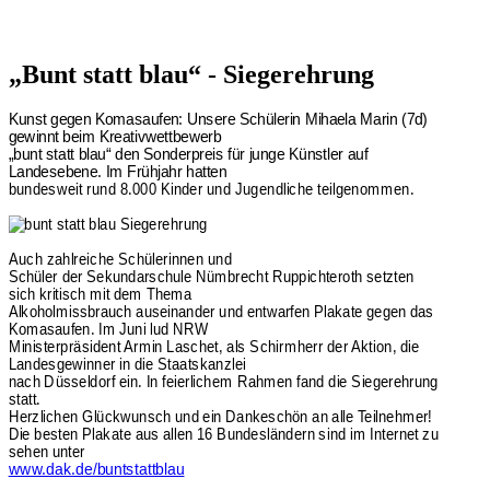
„Bunt statt blau“ - Siegerehrung
Kunst gegen Komasaufen: Unsere Schülerin Mihaela Marin (7d)
gewinnt beim Kreativwettbewerb
„bunt statt blau“ den Sonderpreis für junge Künstler auf
Landesebene. Im Frühjahr hatten
bundesweit rund 8.000 Kinder und Jugendliche teilgenommen.
Auch zahlreiche Schülerinnen und
Schüler der Sekundarschule Nümbrecht Ruppichteroth setzten
sich kritisch mit dem Thema
Alkoholmissbrauch auseinander und entwarfen Plakate gegen das
Komasaufen. Im Juni lud NRW
Ministerpräsident Armin Laschet, als Schirmherr der Aktion, die
Landesgewinner in die Staatskanzlei
nach Düsseldorf ein. In feierlichem Rahmen fand die Siegerehrung
statt.
Herzlichen Glückwunsch und ein Dankeschön an alle Teilnehmer!
Die besten Plakate aus allen 16 Bundesländern sind im Internet zu
sehen unter
www.dak.de/buntstattblau