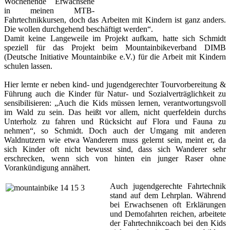
Wochenende Erwachsene
in meinen MTB-
Fahrtechnikkursen, doch das Arbeiten mit Kindern ist ganz anders.
Die wollen durchgehend beschäftigt werden“.
Damit keine Langeweile im Projekt aufkam, hatte sich Schmidt
speziell für das Projekt beim Mountainbikeverband DIMB
(Deutsche Initiative Mountainbike e.V.) für die Arbeit mit Kindern
schulen lassen.
Hier lernte er neben kind- und jugendgerechter Tourvorbereitung &
Führung auch die Kinder für Natur- und Sozialverträglichkeit zu
sensibilisieren: „Auch die Kids müssen lernen, verantwortungsvoll
im Wald zu sein. Das heißt vor allem, nicht querfeldein durchs
Unterholz zu fahren und Rücksicht auf Flora und Fauna zu
nehmen“, so Schmidt. Doch auch der Umgang mit anderen
Waldnutzern wie etwa Wanderern muss gelernt sein, meint er, da
sich Kinder oft nicht bewusst sind, dass sich Wanderer sehr
erschrecken, wenn sich von hinten ein junger Raser ohne
Vorankündigung annähert.
Auch jugendgerechte Fahrtechnik
stand auf dem Lehrplan. Während
bei Erwachsenen oft Erklärungen
und Demofahrten reichen, arbeitete
der Fahrtechnikcoach bei den Kids