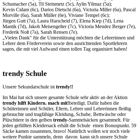
Schumacher (5a), Til Steinmetz (5c), Aylin Yilmaz (5a);
Kevin Cidam (6c), Darios Dietschi (6a), Victoria Miller (6a), Pascal
Morville (6a), Sarah Müller (6e), Viviane Tempel (6c);
Jürgen Gutt (7a), Laura Harscheid (7), Elena Kiep (7d), Lena
Mantik (7d), Jakob Meisengelter (7c), Victoria Mendez Berger (7e),
Frederik Noß (7a), Sarah Rensen (7e).
„Vielen Dank" für die Unterstützung möchten die Lehrerinnen und
Lehrer dem Förderverein sowie den ausrichtenden Sportlehrern
sagen, die mit viel Aufwand einen tollen Tag organisiert haben!
trendy Schule
Unsere Sekundarschule ist
trendy!!
Im Mai hat sich unsere gesamte Schule sehr aktiv an der Aktion
trendy hilft Kindern. mach mit!
beteiligt. Dafür haben die
Schülerinnen und Schüler, Eltern, Lehrer und Lehrerinnen fleißig
gebrauchte und tragfähige Kleidung, Schuhe, Bettwäsche oder
Plüschtiere in den gelben
trendy-
Sammelsäcken gesammelt. Für
jeden gefüllten Kleidersack erhält die Schule
einen Bonuspunkt. 59
Säcke kamen zusammen, bravo! Natürlich wollen wir noch viele
weitere Punkte sammeln, denn
davon
kann sich unsere Schule