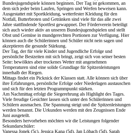
Bundesjugendspiele können beginnen. Der Tag ist gekommen, an
dem sich jeder beim Laufen, Springen und Werfen beweisen kann.
Ausgestattet mit Sportkleidung, wetterfester Kleidung für den
Notfall, Butterbroten und Getränken sind viele für das alle zwei
Jahre stattfindende Sportfest gewappnet. Der Förderverein beteiligt
sich auch wieder aktiv an unseren Bundesjugendspielen und stellt
Obst und Gemüse in mundgerechten Portionen zur Verfügung. Hier
können auch die Schülerinnen und Schüler nicht nein sagen und
akzeptieren die gesunde Stärkung.
Der Tag, der für viele Kinder und Jugendliche Erfolge und
persönliche Bestzeiten mit sich bringt, zeigt sich von seiner besten
Seite: bewölktes aber trockenes Wetter mit angenehmen
Temperaturen sind eine solide Grundlage für Spitzenleistungen
innerhalb der Riegen.
Mittags findet ein Picknick der Klassen statt. Alle können sich über
ihre Erfahrungen, persönliche Erfolge oder Niederlagen austauschen
und sich für den letzten Programmpunkt stärken.
Am Nachmittag erfolgt die Siegerehrung als Highlight des Tages.
Viele freudige Gesichter lassen sich unter den Schülerinnen und
Schülern ausmachen. Die Spannung steigt und die Spitzenleistungen
werden benannt. Die Urkunden werden mit den Zeugnissen Ende
Juni ausgeteilt.
Besonders hervorheben möchten wir die Leistungen folgender
Sekundarschüler:
Vanessa Jonek (5c), Jessica Kana (5d), Jan Löbach (5d), Sarah