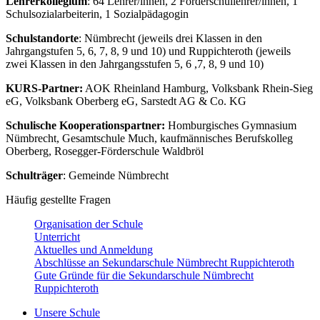
Lehrerkollegium
: 64 Lehrer/innen, 2 Förderschullehrer/innen, 1
Schulsozialarbeiterin, 1 Sozialpädagogin
Schulstandorte
: Nümbrecht (jeweils drei Klassen in den
Jahrgangstufen 5, 6, 7, 8, 9 und 10) und Ruppichteroth (jeweils
zwei Klassen in den Jahrgangsstufen 5, 6 ,7, 8, 9 und 10)
KURS-Partner:
AOK Rheinland Hamburg, Volksbank Rhein-Sieg
eG, Volksbank Oberberg eG, Sarstedt AG & Co. KG
Schulische Kooperationspartner:
Homburgisches Gymnasium
Nümbrecht, Gesamtschule Much, kaufmännisches Berufskolleg
Oberberg, Rosegger-Förderschule Waldbröl
Schulträger
: Gemeinde Nümbrecht
Häufig gestellte Fragen
Organisation der Schule
Unterricht
Aktuelles und Anmeldung
Abschlüsse an Sekundarschule Nümbrecht Ruppichteroth
Gute Gründe für die Sekundarschule Nümbrecht
Ruppichteroth
Unsere Schule