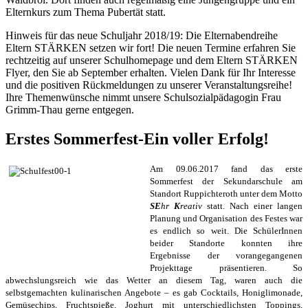
Elternkurs zum Thema Pubertät statt.
Hinweis für das neue Schuljahr 2018/19: Die Elternabendreihe
Eltern STÄRKEN setzen wir fort! Die neuen Termine erfahren Sie
rechtzeitig auf unserer Schulhomepage und dem Eltern STÄRKEN
Flyer, den Sie ab September erhalten. Vielen Dank für Ihr Interesse
und die positiven Rückmeldungen zu unserer Veranstaltungsreihe!
Ihre Themenwünsche nimmt unsere Schulsozialpädagogin Frau
Grimm-Thau gerne entgegen.
Erstes Sommerfest-Ein voller Erfolg!
Am 09.06.2017 fand das erste
Sommerfest der Sekundarschule am
Standort Ruppichteroth unter dem Motto
SE
hr
K
reativ
statt. Nach einer langen
Planung und Organisation des Festes war
es endlich so weit. Die SchülerInnen
beider Standorte konnten ihre
Ergebnisse der vorangegangenen
Projekttage präsentieren. So
abwechslungsreich wie das Wetter an diesem Tag, waren auch die
selbstgemachten kulinarischen Angebote – es gab Cocktails, Honiglimonade,
Gemüsechips, Fruchtspieße, Joghurt mit unterschiedlichsten Toppings,