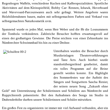
Regenbogen Waffeln, verschiedene Kuchen und Kaffeespezialitäten. Sportliche
Aktivitäten auf dem Kleinspielfeld, Bobby Car- Rennen,
Iohawk, Hoverboard
und Wavevoard-Parcours
waren auch sehr gefragt. Weitere Angebote waren
Holzbilderrahmen bauen, malen mit selbstgemachten Farben und Verkauf von
selbstgemachten Naturkosmetik uvm.
Spannend wurde es jedes Mal, wenn Herr Weber und die 8b die Losnummern
der Tombola verkündeten. Zahlreiche Besucher hofften erwartungsvoll auf
einen der großartigen Gewinne. Die Preise reichten von einer Zehnerkarte ins
Nümbrechter Schwimmbad bis hin zu einer Drohne.
Unterhalten wurden die Besucher durch
Musikeinlagen Theatervorführungen
und Tanz Acts. Auch hierbei wurde
standortübergreifend gearbeitet, damit
ein tolles Programm auf die Beine
gestellt werden konnte. Ein Highlight
des Sommerfestes war der Auftritt des
Sängers und Songwriters Sascha Renier,
der seinen neuen Song „Zukunft ohne
Gold“ mit Unterstützung der Schülerinnen und Schülern aus Nümbrecht und
Ruppichteroth präsentierte. Bei den Aufnahmen des Songs im Studio in
Drabenderhöhe durften unsere Schülerinnen und Schüler mitwirken.
Ein großes Fest zu organisieren ist immer mit viel Aufwand verbunden, aber ein