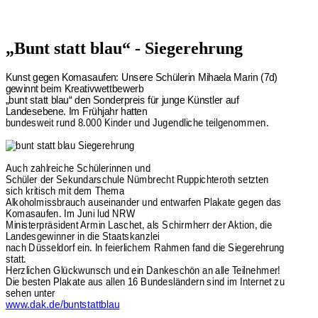
„Bunt statt blau“ - Siegerehrung
Kunst gegen Komasaufen: Unsere Schülerin Mihaela Marin (7d)
gewinnt beim Kreativwettbewerb
„bunt statt blau“ den Sonderpreis für junge Künstler auf
Landesebene. Im Frühjahr hatten
bundesweit rund 8.000 Kinder und Jugendliche teilgenommen.
Auch zahlreiche Schülerinnen und
Schüler der Sekundarschule Nümbrecht Ruppichteroth setzten
sich kritisch mit dem Thema
Alkoholmissbrauch auseinander und entwarfen Plakate gegen das
Komasaufen. Im Juni lud NRW
Ministerpräsident Armin Laschet, als Schirmherr der Aktion, die
Landesgewinner in die Staatskanzlei
nach Düsseldorf ein. In feierlichem Rahmen fand die Siegerehrung
statt.
Herzlichen Glückwunsch und ein Dankeschön an alle Teilnehmer!
Die besten Plakate aus allen 16 Bundesländern sind im Internet zu
sehen unter
www.dak.de/buntstattblau