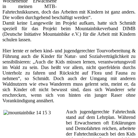
Wochenende Erwachsene
in meinen MTB-
Fahrtechnikkursen, doch das Arbeiten mit Kindern ist ganz anders.
Die wollen durchgehend beschäftigt werden“.
Damit keine Langeweile im Projekt aufkam, hatte sich Schmidt
speziell für das Projekt beim Mountainbikeverband DIMB
(Deutsche Initiative Mountainbike e.V.) für die Arbeit mit Kindern
schulen lassen.
Hier lernte er neben kind- und jugendgerechter Tourvorbereitung &
Führung auch die Kinder für Natur- und Sozialverträglichkeit zu
sensibilisieren: „Auch die Kids müssen lernen, verantwortungsvoll
im Wald zu sein. Das heißt vor allem, nicht querfeldein durchs
Unterholz zu fahren und Rücksicht auf Flora und Fauna zu
nehmen“, so Schmidt. Doch auch der Umgang mit anderen
Waldnutzern wie etwa Wanderern muss gelernt sein, meint er, da
sich Kinder oft nicht bewusst sind, dass sich Wanderer sehr
erschrecken, wenn sich von hinten ein junger Raser ohne
Vorankündigung annähert.
Auch jugendgerechte Fahrtechnik
stand auf dem Lehrplan. Während
bei Erwachsenen oft Erklärungen
und Demofahrten reichen, arbeitete
der Fahrtechnikcoach bei den Kids