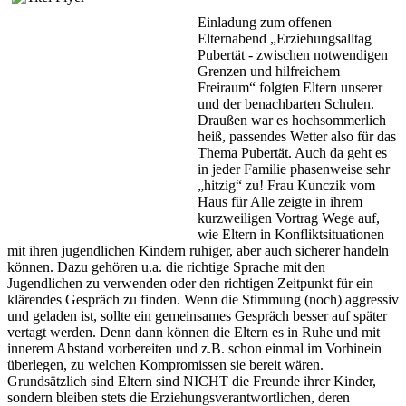
Einladung zum offenen
Elternabend „Erziehungsalltag
Pubertät - zwischen notwendigen
Grenzen und hilfreichem
Freiraum“ folgten Eltern unserer
und der benachbarten Schulen.
Draußen war es hochsommerlich
heiß, passendes Wetter also für das
Thema Pubertät. Auch da geht es
in jeder Familie phasenweise sehr
„hitzig“ zu! Frau Kunczik vom
Haus für Alle zeigte in ihrem
kurzweiligen Vortrag Wege auf,
wie Eltern in Konfliktsituationen
mit ihren jugendlichen Kindern ruhiger, aber auch sicherer handeln
können. Dazu gehören u.a. die richtige Sprache mit den
Jugendlichen zu verwenden oder den richtigen Zeitpunkt für ein
klärendes Gespräch zu finden. Wenn die Stimmung (noch) aggressiv
und geladen ist, sollte ein gemeinsames Gespräch besser auf später
vertagt werden. Denn dann können die Eltern es in Ruhe und mit
innerem Abstand vorbereiten und z.B. schon einmal im Vorhinein
überlegen, zu welchen Kompromissen sie bereit wären.
Grundsätzlich sind Eltern sind NICHT die Freunde ihrer Kinder,
sondern bleiben stets die Erziehungsverantwortlichen, deren