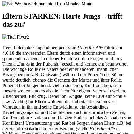
Eltern STÄRKEN: Harte Jungs – trifft
das zu?
Herr Rademaker, Jugendtherapeut vom
Haus für Alle
führte am
4.6.18 die anwesenden Eltern durch einen informativen und
spannenden Abend. In offener Runde wurden Fragen rund ums
Thema „Jungs in der Pubertät“ gestellt und kompetent beantwortet.
Die wichtige Rolle des Vaters oder einer anderen, männlichen
Bezugsperson (z.B. Großvater) während der Pubertät der Söhne
wurde deutlich, ebenso die Grenzen der Mutter und ihrer Rolle.
Pubertät bei Jungen heißt:
viel Testosteron, Konfrontation, sich
messen wollen, anders als die Eltern/der eigene Vater sein wollen,
Unsicherheit, Rückzug, Rebellion, Ängste, keine Lust auf Schule
usw. Wichtig für Eltern während der Pubertät des Sohnes ist
Vertrauen in ihn und seine Entwicklung, ein beständiges
Beziehungsangebot und Dranbleiben auch in stürmischen Zeiten,
Konfrontation zuzulassen und letzten Endes auch das Aushalten von
Konflikten! Unterstützung und Rat bei Sorgen finden Eltern z.B. bei
der Schulsozialarbeit oder der Beratungsstelle
Haus für Alle
in
Waldbröl. Dort finden auch regelmäßig eine Jungengruppe und ein