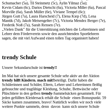
Schumacher (5a), Til Steinmetz (5c), Aylin Yilmaz (5a);
Kevin Cidam (6c), Darios Dietschi (6a), Victoria Miller (6a), Pascal
Morville (6a), Sarah Müller (6e), Viviane Tempel (6c);
Jürgen Gutt (7a), Laura Harscheid (7), Elena Kiep (7d), Lena
Mantik (7d), Jakob Meisengelter (7c), Victoria Mendez Berger (7e),
Frederik Noß (7a), Sarah Rensen (7e).
„Vielen Dank" für die Unterstützung möchten die Lehrerinnen und
Lehrer dem Förderverein sowie den ausrichtenden Sportlehrern
sagen, die mit viel Aufwand einen tollen Tag organisiert haben!
trendy Schule
Unsere Sekundarschule ist
trendy!!
Im Mai hat sich unsere gesamte Schule sehr aktiv an der Aktion
trendy hilft Kindern. mach mit!
beteiligt. Dafür haben die
Schülerinnen und Schüler, Eltern, Lehrer und Lehrerinnen fleißig
gebrauchte und tragfähige Kleidung, Schuhe, Bettwäsche oder
Plüschtiere in den gelben
trendy-
Sammelsäcken gesammelt. Für
jeden gefüllten Kleidersack erhält die Schule
einen Bonuspunkt. 59
Säcke kamen zusammen, bravo! Natürlich wollen wir noch viele
weitere Punkte sammeln, denn
davon
kann sich unsere Schule