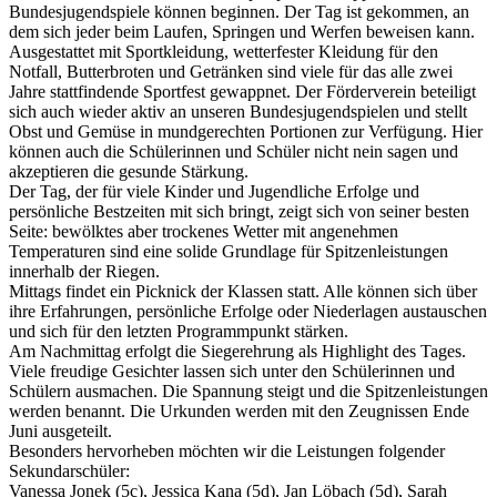
Bundesjugendspiele können beginnen. Der Tag ist gekommen, an
dem sich jeder beim Laufen, Springen und Werfen beweisen kann.
Ausgestattet mit Sportkleidung, wetterfester Kleidung für den
Notfall, Butterbroten und Getränken sind viele für das alle zwei
Jahre stattfindende Sportfest gewappnet. Der Förderverein beteiligt
sich auch wieder aktiv an unseren Bundesjugendspielen und stellt
Obst und Gemüse in mundgerechten Portionen zur Verfügung. Hier
können auch die Schülerinnen und Schüler nicht nein sagen und
akzeptieren die gesunde Stärkung.
Der Tag, der für viele Kinder und Jugendliche Erfolge und
persönliche Bestzeiten mit sich bringt, zeigt sich von seiner besten
Seite: bewölktes aber trockenes Wetter mit angenehmen
Temperaturen sind eine solide Grundlage für Spitzenleistungen
innerhalb der Riegen.
Mittags findet ein Picknick der Klassen statt. Alle können sich über
ihre Erfahrungen, persönliche Erfolge oder Niederlagen austauschen
und sich für den letzten Programmpunkt stärken.
Am Nachmittag erfolgt die Siegerehrung als Highlight des Tages.
Viele freudige Gesichter lassen sich unter den Schülerinnen und
Schülern ausmachen. Die Spannung steigt und die Spitzenleistungen
werden benannt. Die Urkunden werden mit den Zeugnissen Ende
Juni ausgeteilt.
Besonders hervorheben möchten wir die Leistungen folgender
Sekundarschüler:
Vanessa Jonek (5c), Jessica Kana (5d), Jan Löbach (5d), Sarah